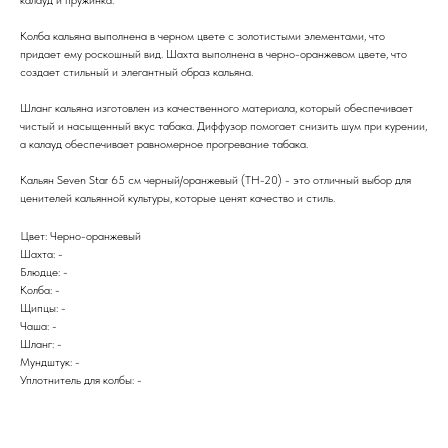
Колба кальяна выполнена в черном цвете с золотистыми элементами, что
придает ему роскошный вид. Шахта выполнена в черно-оранжевом цвете, что
создает стильный и элегантный образ кальяна.
Шланг кальяна изготовлен из качественного материала, который обеспечивает
чистый и насыщенный вкус табака. Диффузор помогает снизить шум при курении,
а калауд обеспечивает равномерное прогревание табака.
Кальян Seven Star 65 см черный/оранжевый (TH-20) - это отличный выбор для
ценителей кальянной культуры, которые ценят качество и стиль.
Цвет: Черно-оранжевый
Шахта: -
Блюдце: -
Колба: -
Щипцы: -
Чаша: -
Шланг: -
Мундштук: -
Уплотнитель для колбы: -