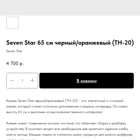
Seven Star 65 см черный/оранжевый (TH-20)
Seven Star
4 700
р.
В корзину
Кальян Seven Star черный/оранжевый (TH-20) - это элегантный и стильный
кальян, который станет отличным дополнением к вашему интерьеру. Он имеет
высоту 65 см и выполнен из высококачественного материала.
Кальян имеет соединение на клик-системе, что облегчает сборку и разборку
устройства. В комплект входит все необходимое для приятного курения: колба,
шахта, щипцы, блюдце, чашка из силикона, шланг, мундштук для шланга, диффузор,
калауд и пружинка.