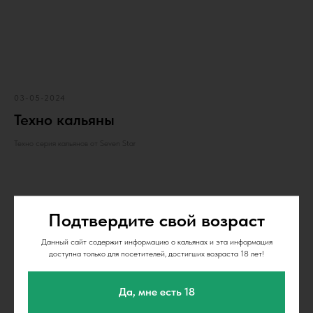
03-05-2024
Техно кальяны
Техно серия кальянов от Seven Star
Подтвердите свой возраст
Данный сайт содержит информацию о кальянах и эта информация
доступна только для посетителей, достигших возраста 18 лет!
Да, мне есть 18