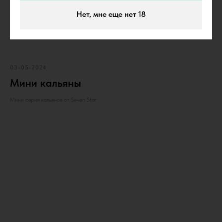
Нет, мне еще нет 18
03-05-2024
Мини кальяны
Мини серия кальянов от Seven Star