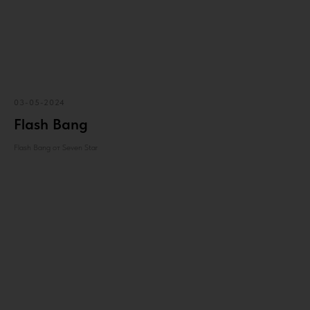
03-05-2024
Flash Bang
Flash Bang от Seven Star