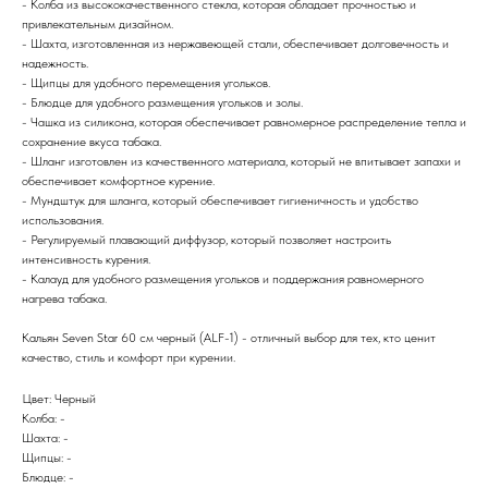
- Колба из высококачественного стекла, которая обладает прочностью и
привлекательным дизайном.
- Шахта, изготовленная из нержавеющей стали, обеспечивает долговечность и
надежность.
- Щипцы для удобного перемещения угольков.
- Блюдце для удобного размещения угольков и золы.
- Чашка из силикона, которая обеспечивает равномерное распределение тепла и
сохранение вкуса табака.
- Шланг изготовлен из качественного материала, который не впитывает запахи и
обеспечивает комфортное курение.
- Мундштук для шланга, который обеспечивает гигиеничность и удобство
использования.
- Регулируемый плавающий диффузор, который позволяет настроить
интенсивность курения.
- Калауд для удобного размещения угольков и поддержания равномерного
нагрева табака.
Кальян Seven Star 60 см черный (ALF-1) - отличный выбор для тех, кто ценит
качество, стиль и комфорт при курении.
Цвет: Черный
Колба: -
Шахта: -
Щипцы: -
Блюдце: -