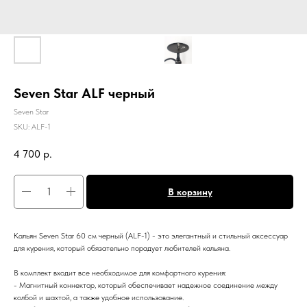
Seven Star ALF черный
Seven Star
SKU:
АLF-1
4 700
р.
В корзину
Кальян Seven Star 60 см черный (ALF-1) - это элегантный и стильный аксессуар
для курения, который обязательно порадует любителей кальяна.
В комплект входит все необходимое для комфортного курения:
- Магнитный коннектор, который обеспечивает надежное соединение между
колбой и шахтой, а также удобное использование.